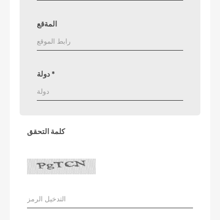
المةقع
*
دولة
كلمة التحقق