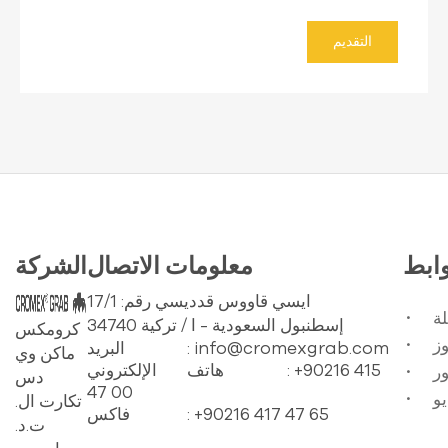
التقديم
وابط
معلومات الاتصال
الشركة
ايسي قاووس قدديسي رقم: 17/1
ة
34740 إسطنبول السعودية - ا / تركية
كرومكس
: info@cromexgrab.com
البريد
ماكن وي
: +90216 415
هاتف
الإلكتروني
ر
دس
47 00
يو
تكارت ال.
: +90216 417 47 65
فاكس
ت.د.