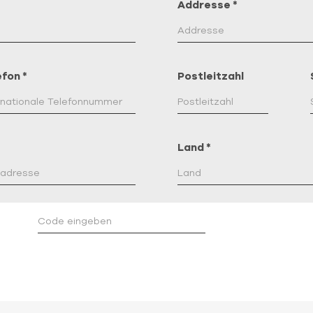
Addresse
*
efon
*
Postleitzahl
Land
*