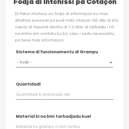
Fodja di Intchissi pa Cotaçon
Di fabur intchissi es fodja di informaçon ku mas
ditalhes possível pa pudi ricibi citaçon. Nô dibi di sta
capaz di rispundi dentru di 1-3 dias di tarbadju i nô
na entra em contatu ku bó casu i sedu necessáriu
pa tené mas informaçon.
Sistema di funcionamentu di Grampu
Quantidadi
Material ki na bim tarbadjadu kuel