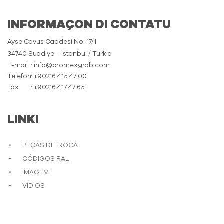
INFORMAÇON DI CONTATU
Ayse Cavus Caddesi No: 17/1
34740 Suadiye – Istanbul / Turkia
E-mail
: info@cromexgrab.com
Telefoni
: +90216 415 47 00
Fax
: +90216 417 47 65
LINKI
PEÇAS DI TROCA
CÓDIGOS RAL
IMAGEM
VÍDIOS