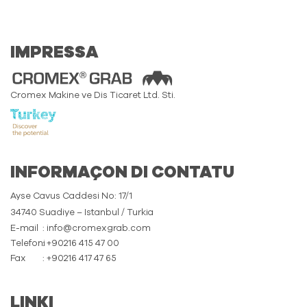
IMPRESSA
Cromex Makine ve Dis Ticaret Ltd. Sti.
INFORMAÇON DI CONTATU
Ayse Cavus Caddesi No: 17/1
34740 Suadiye – Istanbul / Turkia
E-mail
: info@cromexgrab.com
Telefoni
: +90216 415 47 00
Fax
: +90216 417 47 65
LINKI