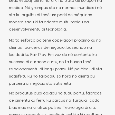
sedu escudji certu hora ki na trata de soluçon na
medida. Nó grampus sta na normas mundiais i nó
sta ku orgulhu di tené um parki de máquinas
modernizadu ki ta adapta muitu rapidu na
desenvolvimentu di tecnologia.
Nó ta esforça pa tené coperaçon próximo ku nó
clientis i parceirus de negócio, baseando na
lealdadi ku Fair Play. Em vez de nó contenta ku
sucesso di duraçon curtu, no ta busca tené
relacionamentu di longu prazu. Nó política i di sta
satisfeitu ku no tarbadju so hora nó clienti ou
parceiru di negóciu sta satisfeitu.
Nó produtus pudi odjadu na tudu portu, fábricas
de cimentu ku ferru ku barcus na Turquia i cada
bias mas na kil utrus países. Tecnologia di alto
gama ku produtus ki confiadu nel kila ki resultadu