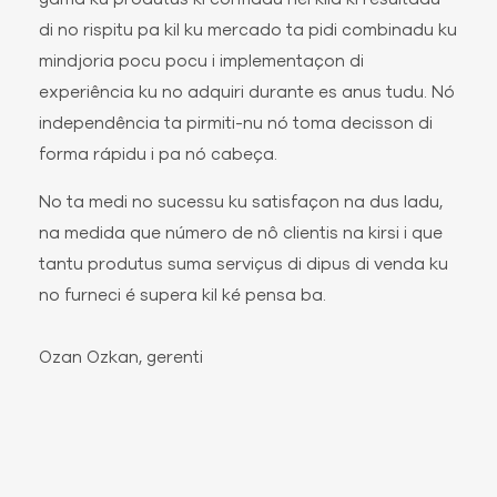
di no rispitu pa kil ku mercado ta pidi combinadu ku
mindjoria pocu pocu i implementaçon di
experiência ku no adquiri durante es anus tudu. Nó
independência ta pirmiti-nu nó toma decisson di
forma rápidu i pa nó cabeça.
No ta medi no sucessu ku satisfaçon na dus ladu,
na medida que número de nô clientis na kirsi i que
tantu produtus suma serviçus di dipus di venda ku
no furneci é supera kil ké pensa ba.
Ozan Ozkan, gerenti