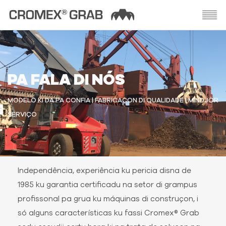
PA FALA DI NÓS
MODELO KI DA PA CONFIA | FABRICAÇON DI QUALIDADE | MINDJOR
SERVIÇO
Independência, experiência ku pericia disna de
1985 ku garantia certificadu na setor di grampus
profissonal pa grua ku máquinas di construçon, i
só alguns características ku fassi Cromex® Grab