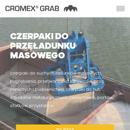
CZERPAKI DO
PRZEŁADUNKU
MASOWEGO
czerpaki do suchych ładunków masowych,
pogłębiania, przetwarzania surowców, prac
rolniczych i budownictwa, chwytaki do hut,
zakładów metalurgicznych, cementowni, portów,
statków, przystani ∞