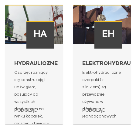
HA
EH
HYDRAULICZNE
ELEKTROHYDRAUL
Osprzęt różniący
Elektrohydrauliczne
się konstrukcją i
czerpaki (z
udźwigiem,
silnikiem) są
pasujący do
przeważnie
wszystkich
używane w
dostępnych na
dźwigach
PODGLĄD
PODGLĄD
rynku koparek,
jednobębnowych.
maszyn i dźwigów.