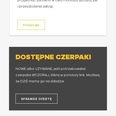
przyjechać zarówno w celu montażu sprzętu, jak
i przeszkolenia załogi.
PODGLĄD
DOSTĘPNE CZERPAKI
NOWE albo UŻYWANE; jeśli potrzebowałeś
czerpaka WCZORAJ, kliknij w poniższy link. Możliwe,
że DZIŚ mamy go na składzie.
SPRAWDŹ OFERTĘ