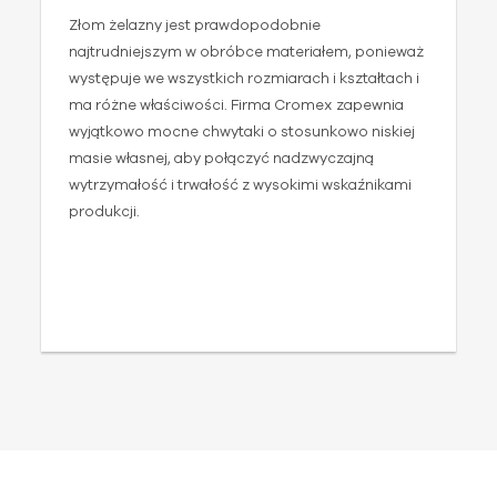
Złom żelazny jest prawdopodobnie
P
najtrudniejszym w obróbce materiałem, ponieważ
w
występuje we wszystkich rozmiarach i kształtach i
f
ma różne właściwości. Firma Cromex zapewnia
c
wyjątkowo mocne chwytaki o stosunkowo niskiej
c
masie własnej, aby połączyć nadzwyczajną
s
wytrzymałość i trwałość z wysokimi wskaźnikami
ś
produkcji.