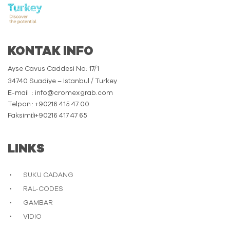
KONTAK INFO
Ayse Cavus Caddesi No: 17/1
34740 Suadiye – Istanbul / Turkey
E-mail
: info@cromexgrab.com
Telpon
: +90216 415 47 00
Faksimili
: +90216 417 47 65
LINKS
SUKU CADANG
RAL-CODES
GAMBAR
VIDIO