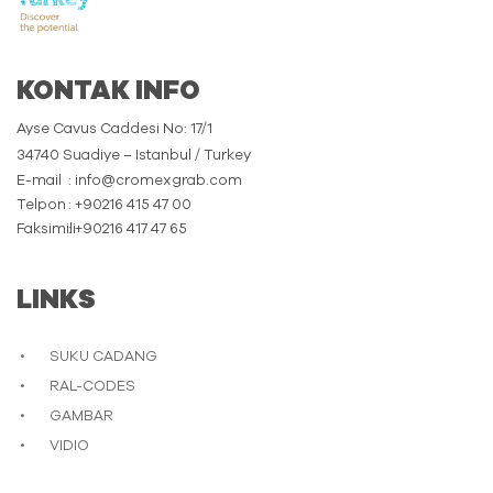
KONTAK INFO
Ayse Cavus Caddesi No: 17/1
34740 Suadiye – Istanbul / Turkey
E-mail
: info@cromexgrab.com
Telpon
: +90216 415 47 00
Faksimili
: +90216 417 47 65
LINKS
SUKU CADANG
RAL-CODES
GAMBAR
VIDIO