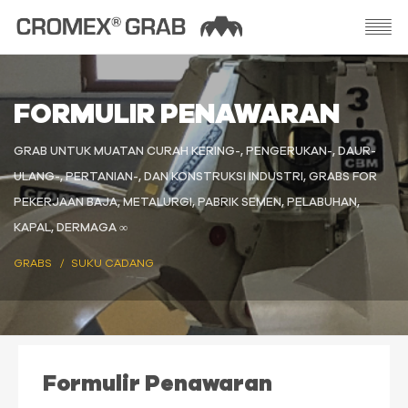
FORMULIR PENAWARAN
GRAB UNTUK MUATAN CURAH KERING-, PENGERUKAN-, DAUR-
ULANG-, PERTANIAN-, DAN KONSTRUKSI INDUSTRI, GRABS FOR
PEKERJAAN BAJA, METALURGI, PABRIK SEMEN, PELABUHAN,
KAPAL, DERMAGA ∞
GRABS
SUKU CADANG
Formulir Penawaran