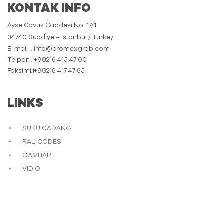
KONTAK INFO
Ayse Cavus Caddesi No: 17/1
34740 Suadiye – Istanbul / Turkey
E-mail
: info@cromexgrab.com
Telpon
: +90216 415 47 00
Faksimili
: +90216 417 47 65
LINKS
SUKU CADANG
RAL-CODES
GAMBAR
VIDIO